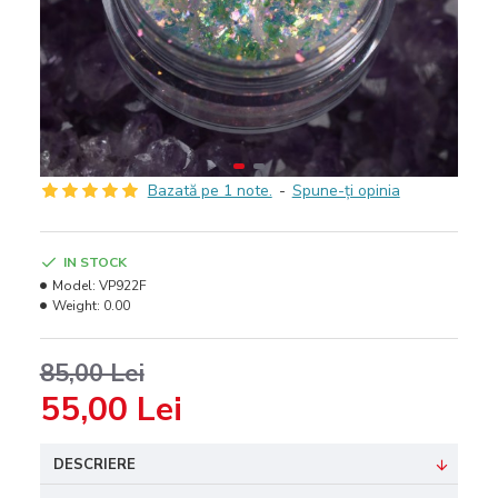
Bazată pe 1 note.
-
Spune-ţi opinia
IN STOCK
Model:
VP922F
Weight:
0.00
85,00 Lei
55,00 Lei
DESCRIERE