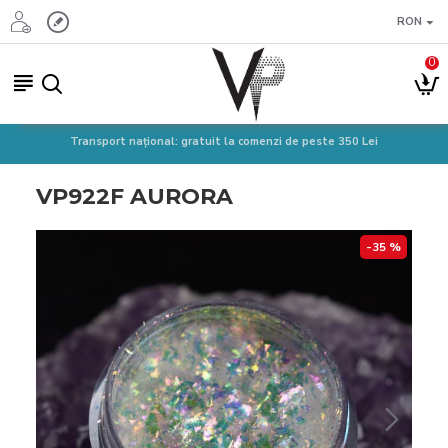
RON
0
Transport național: gratuit la comenzi de peste 350 Lei
VP922F AURORA
-35 %